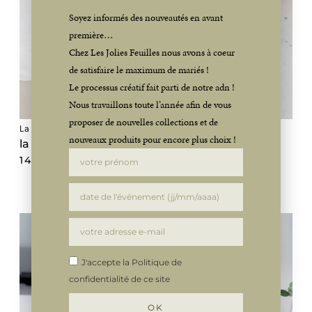
Soyez informés des nouveautés en avant
première…
Chez Les Jolies Feuilles nous avons à coeur
de satisfaire le maximum de mariés !
Le processus créatif fait parti de notre adn !
Nous travaillons toute l’année afin de vous
proposer de nouvelles collections et de
La Pêche
nouveaux produits pour encore plus choix !
la composition de sol
140,00
€
J'accepte la Politique de
confidentialité de ce site
OK