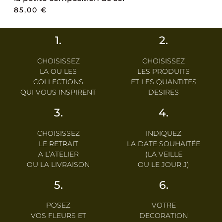
85,00
€
1.
2.
CHOISISSEZ
CHOISISSEZ
LA OU LES
LES PRODUITS
COLLECTIONS
ET LES QUANTITES
QUI VOUS INSPIRENT
DESIRES
3.
4.
CHOISISSEZ
INDIQUEZ
LE RETRAIT
LA DATE SOUHAITÉE
A L’ATELIER
(LA VEILLE
OU LA LIVRAISON
OU LE JOUR J)
5.
6.
POSEZ
VOTRE
VOS FLEURS ET
DECORATION